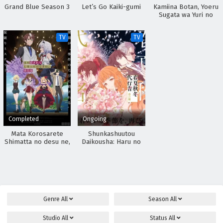
Grand Blue Season 3
Let’s Go Kaiki-gumi
Kamiina Botan, Yoeru
Sugata wa Yuri no
Hana
TV
TV
Completed
Ongoing
Mata Korosarete
Shunkashuutou
Shimatta no desu ne,
Daikousha: Haru no
Tantei-sama
Mai
Genre
All
Season
All
Studio
All
Status
All