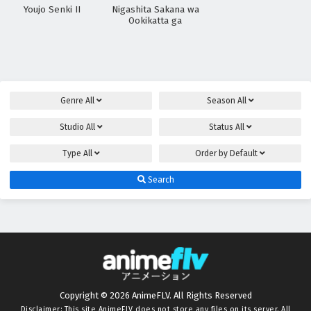
Youjo Senki II
Nigashita Sakana wa
Ookikatta ga
Tsuriageta Sakana ga
Ookisugita Ken
Genre
All
Season
All
Studio
All
Status
All
Type
All
Order by
Default
Search
Copyright © 2026 AnimeFLV. All Rights Reserved
Disclaimer: This site
AnimeFLV
does not store any files on its server. All