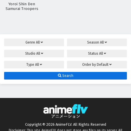
Yoroi Shin Den
Samurai Troopers
Part 2
Genre
All
Season
All
Studio
All
Status
All
Type
All
Order by
Default
Search
Copyright © 2026 AnimeFLV. All Rights Reserved
Disclaimer: This site
AnimeFLV
does not store any files on its server. All