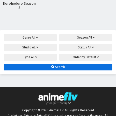
Dorohedoro Season
2
Genre
All
Season
All
Studio
All
Status
All
Type
All
Order by
Default
Search
Copyright © 2026 AnimeFLV. All Rights Reserved
Disclaimer: This site
AnimeFLV
does not store any files on its server. All