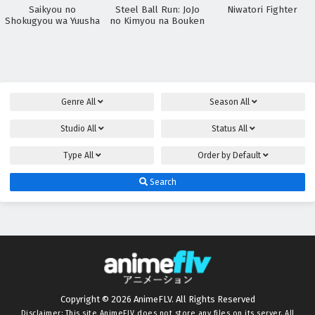
Saikyou no
Steel Ball Run: JoJo
Niwatori Fighter
Shokugyou wa Yuusha
no Kimyou na Bouken
demo Kenja demo
Naku Kanteishi (Kari)
Rashii desu yo?
Genre
All
Season
All
Studio
All
Status
All
Type
All
Order by
Default
Search
Copyright © 2026 AnimeFLV. All Rights Reserved
Disclaimer: This site
AnimeFLV
does not store any files on its server. All