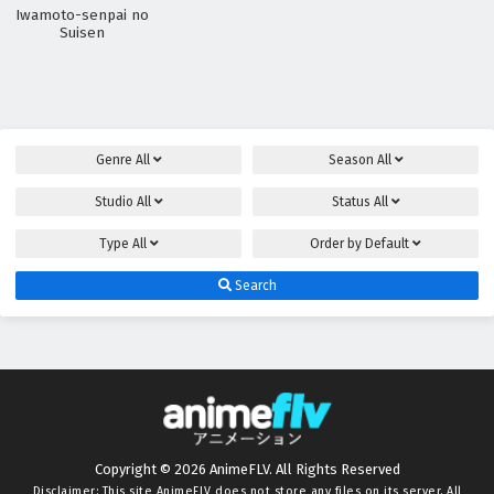
Iwamoto-senpai no
Suisen
Genre
All
Season
All
Studio
All
Status
All
Type
All
Order by
Default
Search
Copyright © 2026 AnimeFLV. All Rights Reserved
Disclaimer: This site
AnimeFLV
does not store any files on its server. All