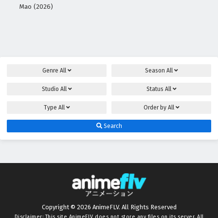
Mao (2026)
Genre
All
Season
All
Studio
All
Status
All
Type
All
Order by
All
Search
Copyright © 2026 AnimeFLV. All Rights Reserved
Disclaimer: This site
AnimeFLV
does not store any files on its server. All