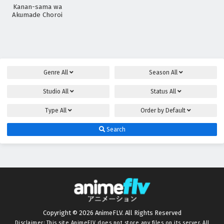
Kanan-sama wa
Akumade Choroi
Genre
All
Season
All
Studio
All
Status
All
Type
All
Order by
Default
Search
Copyright © 2026 AnimeFLV. All Rights Reserved
Disclaimer: This site
AnimeFLV
does not store any files on its server. All