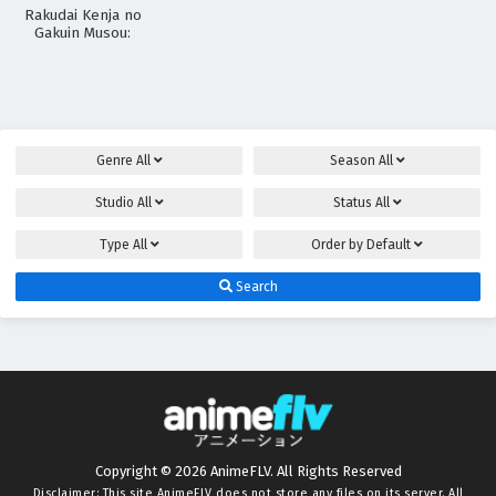
Rakudai Kenja no
Gakuin Musou:
Nidome no Tensei, S-
Rank Cheat
Majutsushi
Boukenroku
Genre
All
Season
All
Studio
All
Status
All
Type
All
Order by
Default
Search
Copyright © 2026 AnimeFLV. All Rights Reserved
Disclaimer: This site
AnimeFLV
does not store any files on its server. All