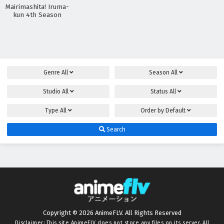
Mairimashita! Iruma-
kun 4th Season
Genre
All
Season
All
Studio
All
Status
All
Type
All
Order by
Default
Search
Copyright © 2026 AnimeFLV. All Rights Reserved
Disclaimer: This site
AnimeFLV
does not store any files on its server. All