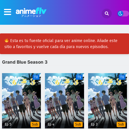
Esta es tu fuente oficial para ver anime online. Añade este
sitio a favoritos y vuelve cada día para nuevos episodios.
Grand Blue Season 3
TV
TV
TV
Ep 5
Ep 4
Ep 3
Sub
Sub
Sub