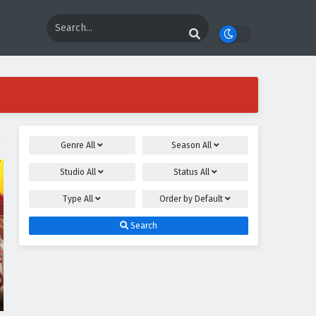
Genre
All
Season
All
Studio
All
Status
All
Type
All
Order by
Default
Search