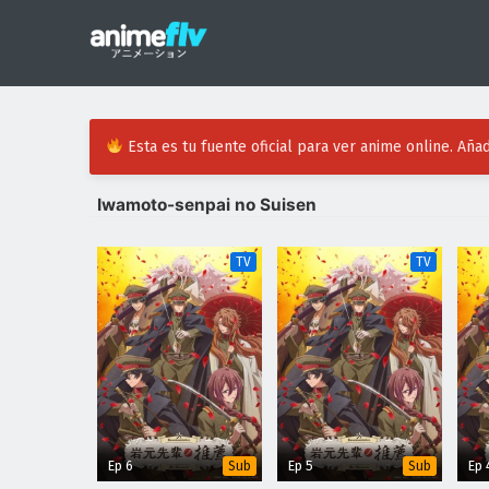
Esta es tu fuente oficial para ver anime online. Añad
Iwamoto-senpai no Suisen
TV
TV
Ep 6
Ep 5
Ep 
Sub
Sub