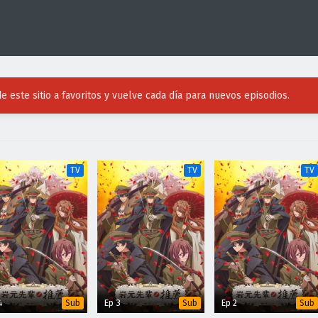
e este sitio a favoritos y vuelve cada día para nuevos episodios.
TV
TV
TV
4
Ep 3
Ep 2
Sub
Sub
Sub