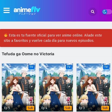
Esta es tu fuente oficial para ver anime online. Añade este
sitio a favoritos y vuelve cada día para nuevos episodios.
Tefuda ga Oome no Victoria
TV
TV
TV
Ep 5
Ep 4
Ep 3
Sub
Sub
Sub