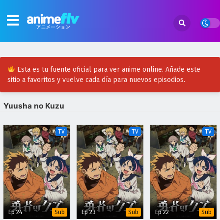
Esta es tu fuente oficial para ver anime online. Añade este
sitio a favoritos y vuelve cada día para nuevos episodios.
Yuusha no Kuzu
TV
TV
TV
Ep 24
Ep 23
Ep 22
Sub
Sub
Sub