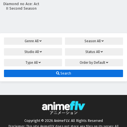
Diamond no Ace: Act
II Second Season
Genre
All
Season
All
Studio
All
Status
All
Type
All
Order by
Default
Search
Copyright © 2026 AnimeFLV. All Rights Reserved
Disclaimer: This site
AnimeFLV
does not store any files on its server. All