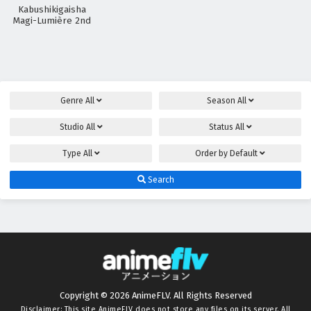
Kabushikigaisha
Magi-Lumière 2nd
Season
Genre
All
Season
All
Studio
All
Status
All
Type
All
Order by
Default
Search
Copyright © 2026 AnimeFLV. All Rights Reserved
Disclaimer: This site
AnimeFLV
does not store any files on its server. All