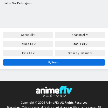
Let’s Go Kaiki-gumi
Genre
All
Season
All
Studio
All
Status
All
Type
All
Order by
Default
Search
Copyright © 2026 AnimeFLV. All Rights Reserved
Disclaimer: This site
AnimeFLV
does not store any files on its server. All