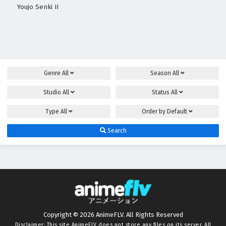
Youjo Senki II
Genre
All
Season
All
Studio
All
Status
All
Type
All
Order by
Default
Search
Copyright © 2026 AnimeFLV. All Rights Reserved
Disclaimer: This site
AnimeFLV
does not store any files on its server. All