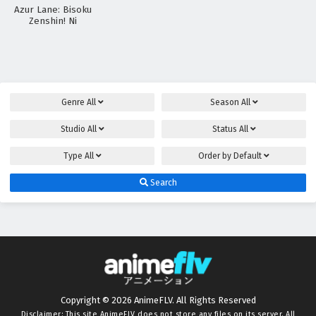
Azur Lane: Bisoku
Zenshin! Ni
Genre
All
Season
All
Studio
All
Status
All
Type
All
Order by
Default
Search
Copyright © 2026 AnimeFLV. All Rights Reserved
Disclaimer: This site
AnimeFLV
does not store any files on its server. All