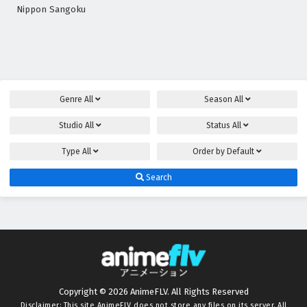
Nippon Sangoku
Genre
All
Season
All
Studio
All
Status
All
Type
All
Order by
Default
Search
Copyright © 2026 AnimeFLV. All Rights Reserved
Disclaimer: This site
AnimeFLV
does not store any files on its server. All