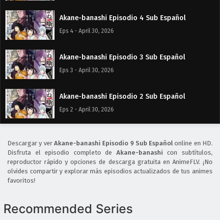
Akane-banashi Episodio 4 Sub Español
Eps 4 - April 30, 2026
Akane-banashi Episodio 3 Sub Español
Eps 3 - April 30, 2026
Akane-banashi Episodio 2 Sub Español
Eps 2 - April 30, 2026
Akane-banashi Episodio 1 Sub Español
Descargar y ver
Akane-banashi Episodio 9 Sub Español
online en HD.
Eps 1 - April 30, 2026
Disfruta el episodio completo de
Akane-banashi
con subtítulos,
reproductor rápido y opciones de descarga gratuita en AnimeFLV. ¡No
olvides compartir y explorar más episodios actualizados de tus animes
favoritos!
Recommended Series