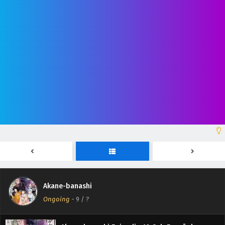
Akane-banashi Episodio 12 Sub Español
Eps 12 - June 20, 2026
Akane-banashi
Akane-banashi Episodio 11 Sub Español
Ongoing
-
9
/ ?
Eps 11 - June 13, 2026