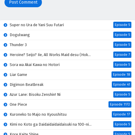
Super no Ura de Yani Suu Futari
Episode 5
Dogulwang
Episode 5
Thunder 3
Episode 5
Heroine? Seijo? Iie, All Works Maid desu (Hokori)!
Episode 7
Sora wa Akai Kawa no Hotori
Episode 5
Liar Game
Episode 18
Digimon Beatbreak
Episode 41
Azur Lane: Bisoku Zenshin! Ni
Episode 5
One Piece
Episode 1172
Kuroneko to Majo no Kyoushitsu
Episode 17
Kimi no Koto ga Daidaidaidaidaisuki na 100-nin no Kanojo 3rd Season
Episode 5
Kore Kaite Shine
Episode 5