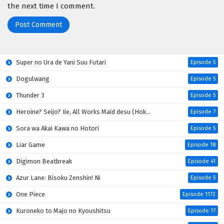
the next time I comment.
Super no Ura de Yani Suu Futari
Episode 5
Dogulwang
Episode 5
Thunder 3
Episode 5
Heroine? Seijo? Iie, All Works Maid desu (Hokori)!
Episode 7
Sora wa Akai Kawa no Hotori
Episode 5
Liar Game
Episode 18
Digimon Beatbreak
Episode 41
Azur Lane: Bisoku Zenshin! Ni
Episode 5
One Piece
Episode 1172
Kuroneko to Majo no Kyoushitsu
Episode 17