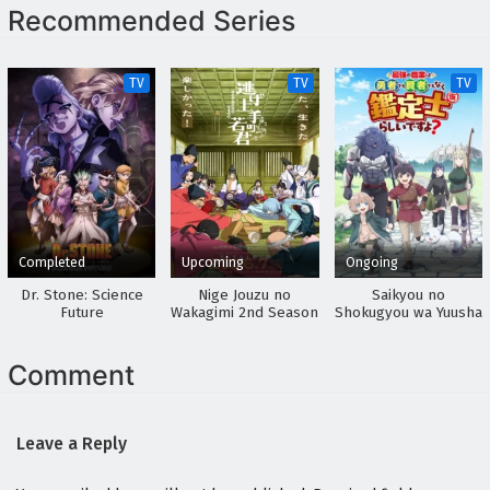
Recommended Series
TV
TV
TV
Completed
Upcoming
Ongoing
Dr. Stone: Science
Nige Jouzu no
Saikyou no
Future
Wakagimi 2nd Season
Shokugyou wa Yuusha
demo Kenja demo
Naku Kanteishi (Kari)
Rashii desu yo?
Comment
Leave a Reply