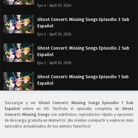
Eps 4 - April 30, 2026
Ghost Concert: Missing Songs Episodio 3 Sub
Español
Eps 3 - April 30, 2026
Ghost Concert: Missing Songs Episodio 2 Sub
Español
Eps 2 - April 30, 2026
Ghost Concert: Missing Songs Episodio 1 Sub
Español
Eps 1 - April 30, 2026
Descargar y ver
Ghost Concert: Missing Songs Episodio 7 Sub
Español
online en HD. Disfruta el episodio completo de
Ghost
Concert: Missing Songs
con subtítulos, reproductor rápido y opciones
de descarga gratuita en AnimeFLV. ¡No olvides compartir y explorar más
episodios actualizados de tus animes favoritos!