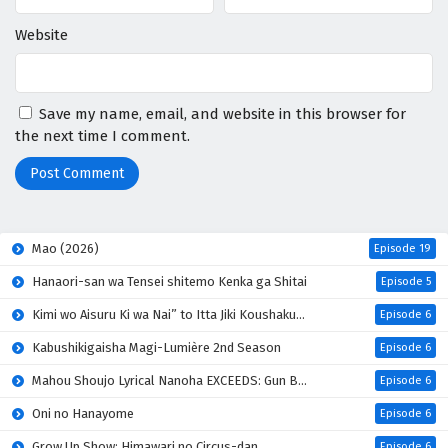
Website
Save my name, email, and website in this browser for
the next time I comment.
Mao (2026)
Episode 19
Hanaori-san wa Tensei shitemo Kenka ga Shitai
Episode 5
Kimi wo Aisuru Ki wa Nai” to Itta Jiki Koushaku-sama ga Nazeka Dekiai shitekimasu
Episode 6
Kabushikigaisha Magi-Lumière 2nd Season
Episode 6
Mahou Shoujo Lyrical Nanoha EXCEEDS: Gun Blaze Vengeance
Episode 6
Oni no Hanayome
Episode 6
Grow Up Show: Himawari no Circus-dan
Episode 6