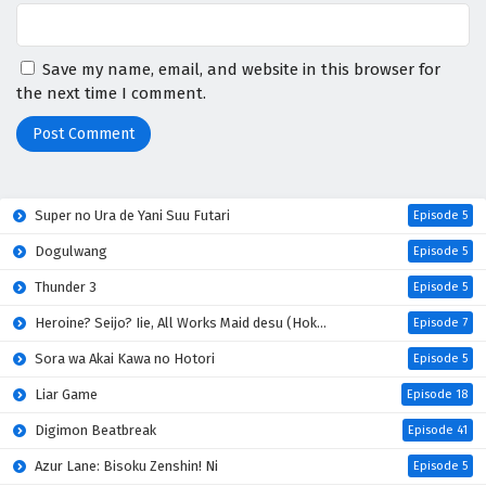
Save my name, email, and website in this browser for
the next time I comment.
Super no Ura de Yani Suu Futari
Episode 5
Dogulwang
Episode 5
Thunder 3
Episode 5
Heroine? Seijo? Iie, All Works Maid desu (Hokori)!
Episode 7
Sora wa Akai Kawa no Hotori
Episode 5
Liar Game
Episode 18
Digimon Beatbreak
Episode 41
Azur Lane: Bisoku Zenshin! Ni
Episode 5