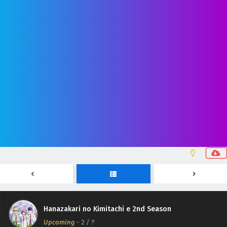
Hanazakari no Kimitachi e 2nd Season
Upcoming
-
2
/ ?