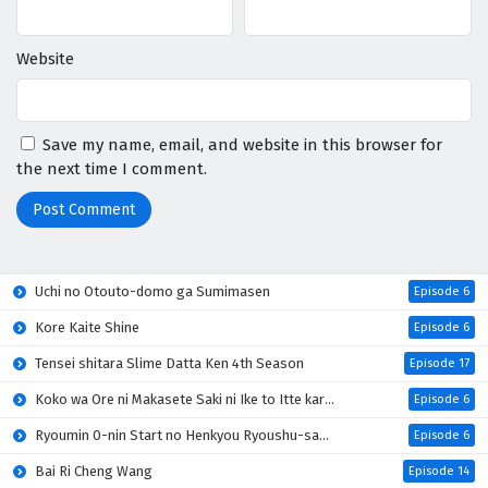
Website
Save my name, email, and website in this browser for
the next time I comment.
Uchi no Otouto-domo ga Sumimasen
Episode 6
Kore Kaite Shine
Episode 6
Tensei shitara Slime Datta Ken 4th Season
Episode 17
Koko wa Ore ni Makasete Saki ni Ike to Itte kara 10-nen ga Tattara Densetsu ni Natteita
Episode 6
Ryoumin 0-nin Start no Henkyou Ryoushu-sama
Episode 6
Bai Ri Cheng Wang
Episode 14