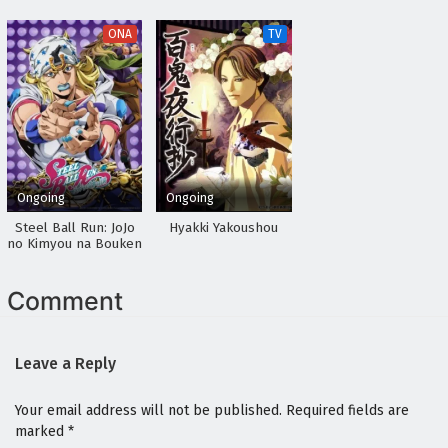
ONA
TV
Ongoing
Ongoing
Steel Ball Run: JoJo
Hyakki Yakoushou
no Kimyou na Bouken
Comment
Leave a Reply
Your email address will not be published.
Required fields are
marked
*