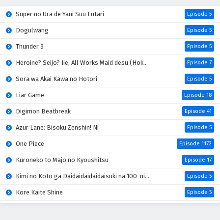
Super no Ura de Yani Suu Futari
Episode 5
Dogulwang
Episode 5
Thunder 3
Episode 5
Heroine? Seijo? Iie, All Works Maid desu (Hokori)!
Episode 7
Sora wa Akai Kawa no Hotori
Episode 5
Liar Game
Episode 18
Digimon Beatbreak
Episode 41
Azur Lane: Bisoku Zenshin! Ni
Episode 5
One Piece
Episode 1172
Kuroneko to Majo no Kyoushitsu
Episode 17
Kimi no Koto ga Daidaidaidaidaisuki na 100-nin no Kanojo 3rd Season
Episode 5
Kore Kaite Shine
Episode 5
Mao (2026)
Episode 18