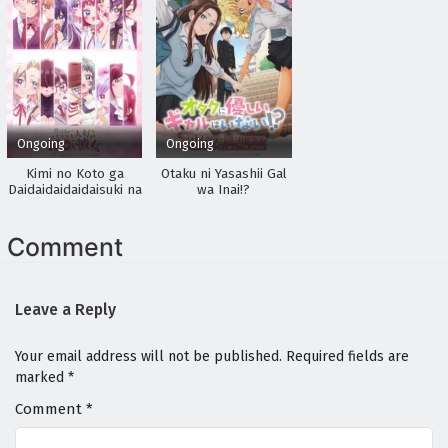
Ongoing
Ongoing
Kimi no Koto ga
Otaku ni Yasashii Gal
Daidaidaidaidaisuki na
wa Inai!?
100-nin no Kanojo
3rd Season
Comment
Leave a Reply
Your email address will not be published.
Required fields are
marked
*
Comment
*