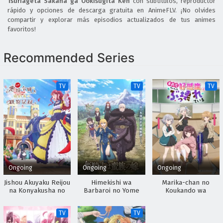
Tsuriageta Sakana ga Ookisugita Ken
Eps 3 - April 30, 2026
con subtítulos, reproductor
rápido y opciones de descarga gratuita en AnimeFLV. ¡No olvides
compartir y explorar más episodios actualizados de tus animes
Nigashita Sakana wa Ookikatta ga Tsuriageta
favoritos!
Sakana ga Ookisugita Ken Episodio 2 Sub
Español
Eps 2 - April 30, 2026
Recommended Series
Nigashita Sakana wa Ookikatta ga Tsuriageta
Sakana ga Ookisugita Ken Episodio 1 Sub
TV
TV
TV
Español
Eps 1 - April 30, 2026
Ongoing
Ongoing
Ongoing
Jishou Akuyaku Reijou
Himekishi wa
Marika-chan no
na Konyakusha no
Barbaroi no Yome
Koukando wa
Kansatsu Kiroku.
Bukkowareteiru
TV
TV