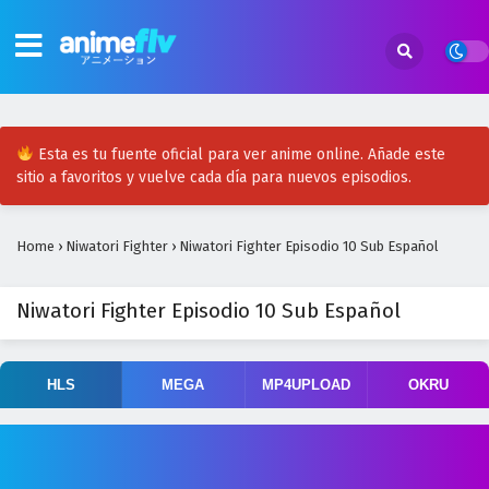
Esta es tu fuente oficial para ver anime online. Añade este
sitio a favoritos y vuelve cada día para nuevos episodios.
Home
›
Niwatori Fighter
›
Niwatori Fighter Episodio 10 Sub Español
Niwatori Fighter Episodio 10 Sub Español
HLS
MEGA
MP4UPLOAD
OKRU