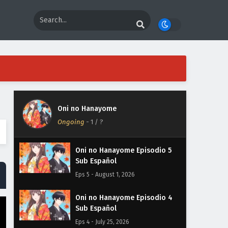
Oni no Hanayome
Ongoing
-
1
/ ?
Oni no Hanayome Episodio 5
Sub Español
Eps 5 - August 1, 2026
Oni no Hanayome Episodio 4
Sub Español
Eps 4 - July 25, 2026