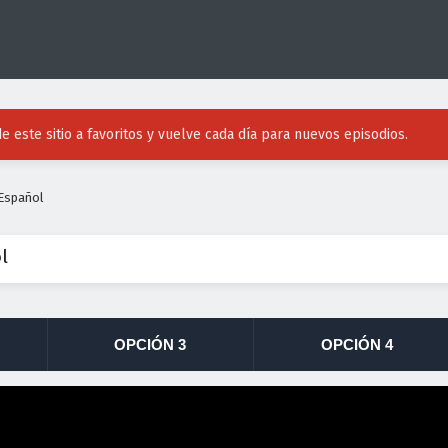
e este sitio a favoritos y vuelve cada día para nuevos episodios.
 Español
l
OPCIÓN 3
OPCIÓN 4