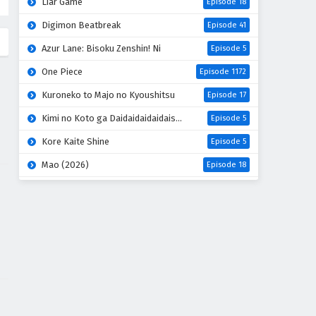
Liar Game
Episode 18
Digimon Beatbreak
Episode 41
Azur Lane: Bisoku Zenshin! Ni
Episode 5
One Piece
Episode 1172
Kuroneko to Majo no Kyoushitsu
Episode 17
Kimi no Koto ga Daidaidaidaidaisuki na 100-nin no Kanojo 3rd Season
Episode 5
Kore Kaite Shine
Episode 5
Mao (2026)
Episode 18
Hanaori-san wa Tensei shitemo Kenka ga Shitai
Episode 4
Kabushikigaisha Magi-Lumière 2nd Season
Episode 5
Mahou Shoujo Lyrical Nanoha EXCEEDS: Gun Blaze Vengeance
Episode 5
Kimi wo Aisuru Ki wa Nai” to Itta Jiki Koushaku-sama ga Nazeka Dekiai shitekimasu
Episode 5
Oni no Hanayome
Episode 5
Yomi no Tsugai
Episode 17