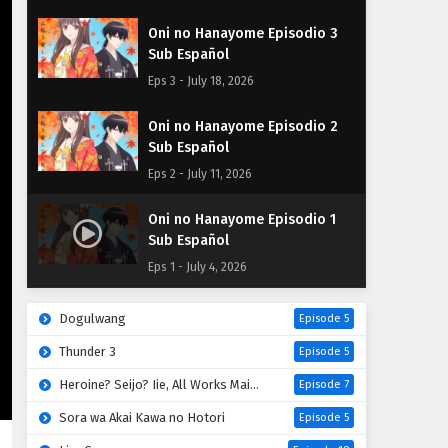
Oni no Hanayome Episodio 3
Sub Español
Eps 3 - July 18, 2026
Oni no Hanayome Episodio 2
Sub Español
Eps 2 - July 11, 2026
Oni no Hanayome Episodio 1
Sub Español
Eps 1 - July 4, 2026
Dogulwang
Episode 5
Thunder 3
Episode 5
Heroine? Seijo? Iie, All Works Maid desu (Hokori)!
Episode 7
Sora wa Akai Kawa no Hotori
Episode 5