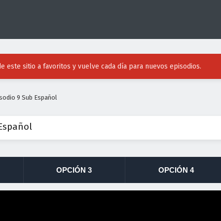
e este sitio a favoritos y vuelve cada día para nuevos episodios.
sodio 9 Sub Español
 Español
OPCIÓN 3
OPCIÓN 4