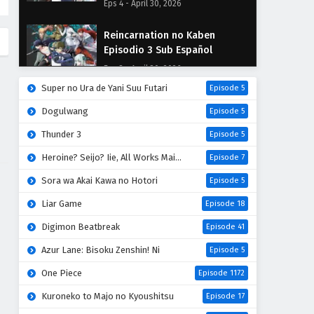
Eps 4 - April 30, 2026
Reincarnation no Kaben
Episodio 3 Sub Español
Eps 3 - April 30, 2026
Super no Ura de Yani Suu Futari
Episode 5
Reincarnation no Kaben
Dogulwang
Episode 5
Episodio 2 Sub Español
Thunder 3
Eps 2 - April 30, 2026
Episode 5
Heroine? Seijo? Iie, All Works Maid desu (Hokori)!
Episode 7
Reincarnation no Kaben
Episodio 1 Sub Español
Sora wa Akai Kawa no Hotori
Episode 5
Eps 1 - April 30, 2026
Liar Game
Episode 18
Digimon Beatbreak
Episode 41
Azur Lane: Bisoku Zenshin! Ni
Episode 5
One Piece
Episode 1172
Kuroneko to Majo no Kyoushitsu
Episode 17