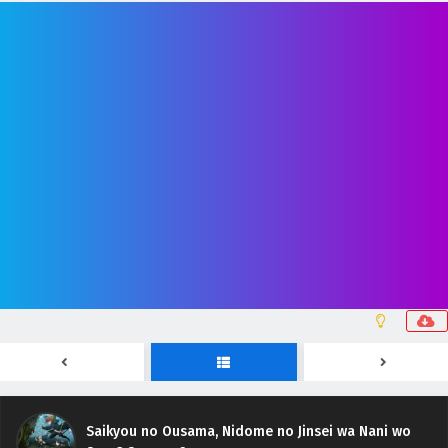
Saikyou no Ousama, Nidome no Jinsei wa Nani
wo Suru? Season 2 Episodio 12 Sub Español
Eps 12 - June 17, 2026
Saikyou no Ousama, Nidome no Jinsei wa Nani
wo Suru? Season 2 Episodio 11 Sub Español
Eps 11 - June 10, 2026
Saikyou no Ousama, Nidome no Jinsei wa Nani wo
Saikyou no Ousama, Nidome no Jinsei wa Nani