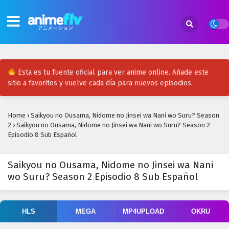
Esta es tu fuente oficial para ver anime online. Añade este
sitio a favoritos y vuelve cada día para nuevos episodios.
Home
›
Saikyou no Ousama, Nidome no Jinsei wa Nani wo Suru? Season
2
›
Saikyou no Ousama, Nidome no Jinsei wa Nani wo Suru? Season 2
Episodio 8 Sub Español
Saikyou no Ousama, Nidome no Jinsei wa Nani
wo Suru? Season 2 Episodio 8 Sub Español
HLS
MEGA
MP4UPLOAD
OKRU