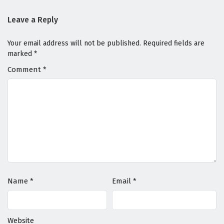
Eps 2 - April 30, 2026
Leave a Reply
Snowball Earth Episodio 1 Sub Español
Your email address will not be published.
Required fields are
Eps 1 - April 30, 2026
marked
*
Comment
*
Name
*
Email
*
Website