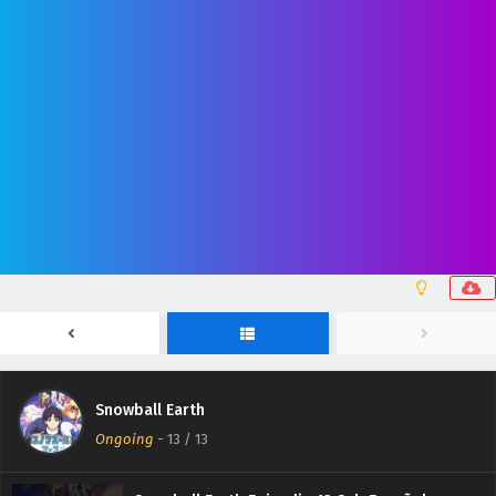
Snowball Earth
Ongoing
-
13
/ 13