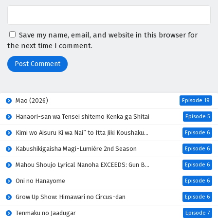
Save my name, email, and website in this browser for
the next time I comment.
Mao (2026)
Episode 19
Hanaori-san wa Tensei shitemo Kenka ga Shitai
Episode 5
Kimi wo Aisuru Ki wa Nai” to Itta Jiki Koushaku-sama ga Nazeka Dekiai shitekimasu
Episode 6
Kabushikigaisha Magi-Lumière 2nd Season
Episode 6
Mahou Shoujo Lyrical Nanoha EXCEEDS: Gun Blaze Vengeance
Episode 6
Oni no Hanayome
Episode 6
Grow Up Show: Himawari no Circus-dan
Episode 6
Tenmaku no Jaadugar
Episode 7