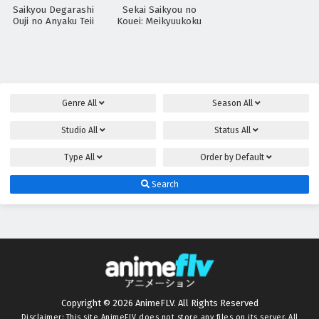
Saikyou Degarashi
Sekai Saikyou no
Ouji no Anyaku Teii
Kouei: Meikyuukoku
Arasoi
no Shinjin
Tansakusha
Genre
All
Season
All
Studio
All
Status
All
Type
All
Order by
Default
Search
Copyright © 2026 AnimeFLV. All Rights Reserved
Disclaimer: This site
AnimeFLV
does not store any files on its server. All