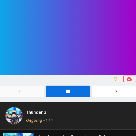
Thunder 3
Ongoing
-
1
/ ?