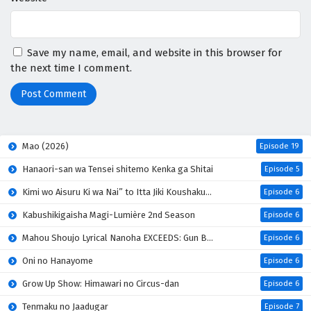
Save my name, email, and website in this browser for
the next time I comment.
Mao (2026)
Episode 19
Hanaori-san wa Tensei shitemo Kenka ga Shitai
Episode 5
Kimi wo Aisuru Ki wa Nai” to Itta Jiki Koushaku-sama ga Nazeka Dekiai shitekimasu
Episode 6
Kabushikigaisha Magi-Lumière 2nd Season
Episode 6
Mahou Shoujo Lyrical Nanoha EXCEEDS: Gun Blaze Vengeance
Episode 6
Oni no Hanayome
Episode 6
Grow Up Show: Himawari no Circus-dan
Episode 6
Tenmaku no Jaadugar
Episode 7