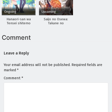
Ongoing
Upcoming
Hanaori-san wa
Saijo no Osewa:
Tensei shitemo
Takane no
Kenka ga Shitai
Hanadarake na
Meimonkou de,
Gakuin Ichi no
Comment
Ojousama (Seikatsu
Nouryoku Kaimu) wo
Kagenagara Osewa
suru Koto ni
Leave a Reply
Narimashita
Your email address will not be published.
Required fields are
marked
*
Comment
*