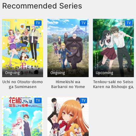
Recommended Series
TV
TV
TV
Ongoing
Ongoing
Upcoming
Uchi no Otouto-domo
Himekishi wa
Tenkou-saki no Seiso
ga Sumimasen
Barbaroi no Yome
Karen na Bishoujo ga,
Mukashi Danshi to
Omotte Issho ni
TV
TV
Asonda Osananajimi
Datta Ken