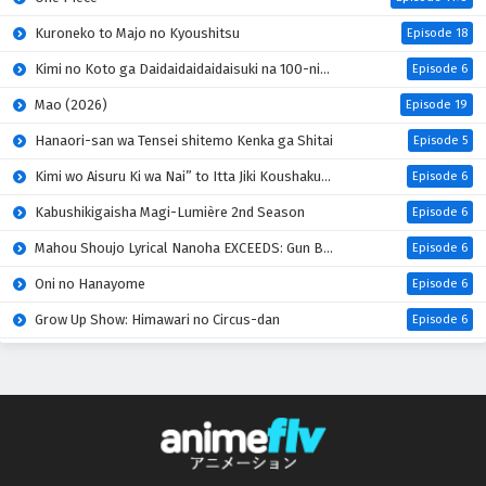
Kuroneko to Majo no Kyoushitsu
Episode 18
Kimi no Koto ga Daidaidaidaidaisuki na 100-nin no Kanojo 3rd Season
Episode 6
Mao (2026)
Episode 19
Hanaori-san wa Tensei shitemo Kenka ga Shitai
Episode 5
Kimi wo Aisuru Ki wa Nai” to Itta Jiki Koushaku-sama ga Nazeka Dekiai shitekimasu
Episode 6
Kabushikigaisha Magi-Lumière 2nd Season
Episode 6
Mahou Shoujo Lyrical Nanoha EXCEEDS: Gun Blaze Vengeance
Episode 6
Oni no Hanayome
Episode 6
Grow Up Show: Himawari no Circus-dan
Episode 6
Tenmaku no Jaadugar
Episode 7
Yomi no Tsugai
Episode 18
Honzuki no Gekokujou: Shisho ni Naru Tame ni wa Shudan wo Erandeiraremasen 4th Season
Episode 17
Uchi no Otouto-domo ga Sumimasen
Episode 6