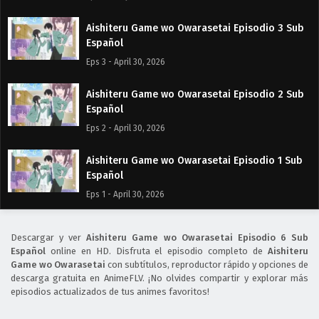
Aishiteru Game wo Owarasetai Episodio 3 Sub
Español
Eps 3 - April 30, 2026
Aishiteru Game wo Owarasetai Episodio 2 Sub
Español
Eps 2 - April 30, 2026
Aishiteru Game wo Owarasetai Episodio 1 Sub
Español
Eps 1 - April 30, 2026
Descargar y ver
Aishiteru Game wo Owarasetai Episodio 6 Sub
Español
online en HD. Disfruta el episodio completo de
Aishiteru
Game wo Owarasetai
con subtítulos, reproductor rápido y opciones de
descarga gratuita en AnimeFLV. ¡No olvides compartir y explorar más
episodios actualizados de tus animes favoritos!