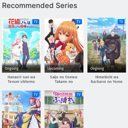
Recommended Series
TV
TV
TV
Ongoing
Upcoming
Ongoing
Hanaori-san wa
Saijo no Osewa:
Himekishi wa
Tensei shitemo
Takane no
Barbaroi no Yome
Kenka ga Shitai
Hanadarake na
Meimonkou de,
TV
TV
Gakuin Ichi no
Ojousama (Seikatsu
Nouryoku Kaimu) wo
Kagenagara Osewa
suru Koto ni
Narimashita