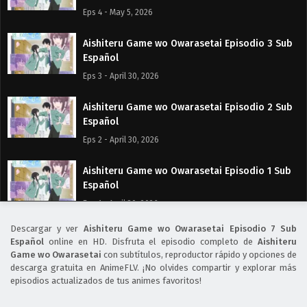
Eps 4 - May 5, 2026
Aishiteru Game wo Owarasetai Episodio 3 Sub
Español
Eps 3 - April 30, 2026
Aishiteru Game wo Owarasetai Episodio 2 Sub
Español
Eps 2 - April 30, 2026
Aishiteru Game wo Owarasetai Episodio 1 Sub
Español
Eps 1 - April 30, 2026
Descargar y ver
Aishiteru Game wo Owarasetai Episodio 7 Sub
Español
online en HD. Disfruta el episodio completo de
Aishiteru
Game wo Owarasetai
con subtítulos, reproductor rápido y opciones de
descarga gratuita en AnimeFLV. ¡No olvides compartir y explorar más
episodios actualizados de tus animes favoritos!