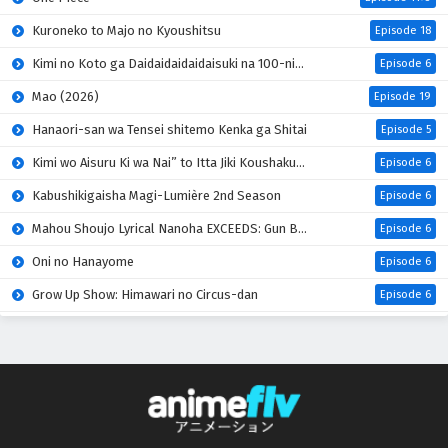
Kuroneko to Majo no Kyoushitsu
Episode 18
Kimi no Koto ga Daidaidaidaidaisuki na 100-nin no Kanojo 3rd Season
Episode 6
Mao (2026)
Episode 19
Hanaori-san wa Tensei shitemo Kenka ga Shitai
Episode 5
Kimi wo Aisuru Ki wa Nai” to Itta Jiki Koushaku-sama ga Nazeka Dekiai shitekimasu
Episode 6
Kabushikigaisha Magi-Lumière 2nd Season
Episode 6
Mahou Shoujo Lyrical Nanoha EXCEEDS: Gun Blaze Vengeance
Episode 6
Oni no Hanayome
Episode 6
Grow Up Show: Himawari no Circus-dan
Episode 6
Tenmaku no Jaadugar
Episode 7
Yomi no Tsugai
Episode 18
Honzuki no Gekokujou: Shisho ni Naru Tame ni wa Shudan wo Erandeiraremasen 4th Season
Episode 17
Uchi no Otouto-domo ga Sumimasen
Episode 6