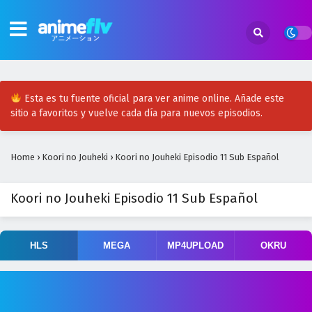
Esta es tu fuente oficial para ver anime online. Añade este
sitio a favoritos y vuelve cada día para nuevos episodios.
Home
›
Koori no Jouheki
›
Koori no Jouheki Episodio 11 Sub Español
Koori no Jouheki Episodio 11 Sub Español
HLS
MEGA
MP4UPLOAD
OKRU