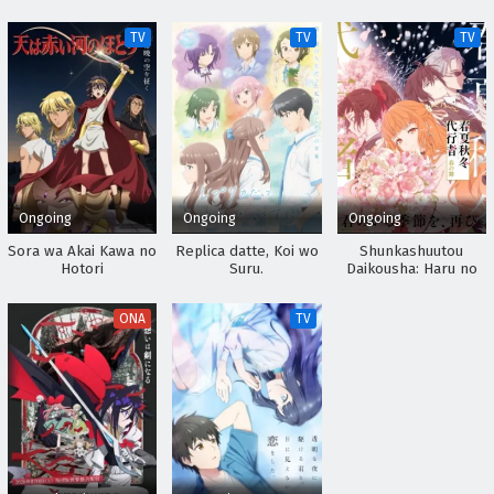
Eps 1 - April 30, 2026
TV
TV
TV
Ongoing
Ongoing
Ongoing
Sora wa Akai Kawa no
Replica datte, Koi wo
Shunkashuutou
Hotori
Suru.
Daikousha: Haru no
Mai
ONA
TV