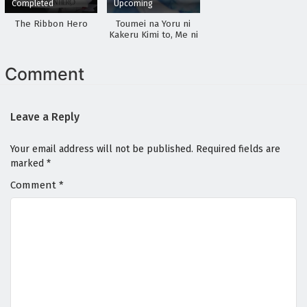
Completed
Upcoming
The Ribbon Hero
Toumei na Yoru ni
Kakeru Kimi to, Me ni
Mienai Koi wo Shita.
Comment
Leave a Reply
Your email address will not be published.
Required fields are
marked
*
Comment
*