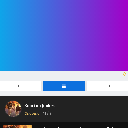
Koori no Jouheki Episodio 14 Sub Español
Eps 14 - July 2, 2026
Koori no Jouheki
Koori no Jouheki Episodio 13 Sub Español
Ongoing
-
11
/ ?
Eps 13 - June 25, 2026