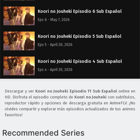
Koori no Jouheki Episodio 6 Sub Español
Eps 6 - May 7, 2026
Koori no Jouheki Episodio 5 Sub Español
Eps 5 - April 30, 2026
Koori no Jouheki Episodio 4 Sub Español
Eps 4 - April 30, 2026
Koori no Jouheki Episodio 3 Sub Español
Descargar y ver
Koori no Jouheki Episodio 11 Sub Español
online en
Eps 3 - April 30, 2026
HD. Disfruta el episodio completo de
Koori no Jouheki
con subtítulos,
reproductor rápido y opciones de descarga gratuita en AnimeFLV. ¡No
olvides compartir y explorar más episodios actualizados de tus animes
Koori no Jouheki Episodio 2 Sub Español
favoritos!
Eps 2 - April 30, 2026
Recommended Series
Koori no Jouheki Episodio 1 Sub Español