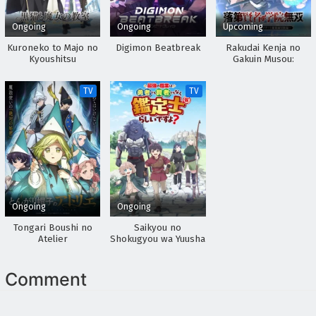
Ongoing
Ongoing
Upcoming
Kuroneko to Majo no
Digimon Beatbreak
Rakudai Kenja no
Kyoushitsu
Gakuin Musou:
Nidome no Tensei, S-
Rank Cheat
TV
TV
Majutsushi
Boukenroku
Ongoing
Ongoing
Tongari Boushi no
Saikyou no
Atelier
Shokugyou wa Yuusha
demo Kenja demo
Naku Kanteishi (Kari)
Rashii desu yo?
Comment