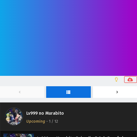
Lv999 no Murabito
Upcoming
-
1
/ 12