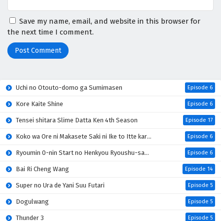
Save my name, email, and website in this browser for
the next time I comment.
Uchi no Otouto-domo ga Sumimasen
Episode 6
Kore Kaite Shine
Episode 6
Tensei shitara Slime Datta Ken 4th Season
Episode 17
Koko wa Ore ni Makasete Saki ni Ike to Itte kara 10-nen ga Tattara Densetsu ni Natteita
Episode 6
Ryoumin 0-nin Start no Henkyou Ryoushu-sama
Episode 6
Bai Ri Cheng Wang
Episode 14
Super no Ura de Yani Suu Futari
Episode 5
Dogulwang
Episode 5
Thunder 3
Episode 5