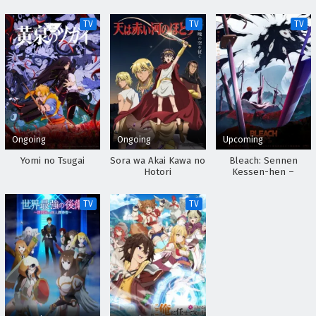
TV
TV
TV
Ongoing
Ongoing
Upcoming
Yomi no Tsugai
Sora wa Akai Kawa no
Bleach: Sennen
Hotori
Kessen-hen –
Kashin-tan
TV
TV