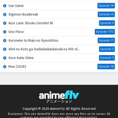
Liar Game
Episode 18
Digimon Beatbreak
Episode 41
Azur Lane: Bisoku Zenshin! Ni
Episode 5
One Piece
Episode 1172
Kuroneko to Majo no Kyoushitsu
Episode 17
Kimi no Koto ga Daidaidaidaidaisuki na 100-nin no Kanojo 3rd Season
Episode 5
Kore Kaite Shine
Episode 5
Mao (2026)
Episode 18
Hanaori-san wa Tensei shitemo Kenka ga Shitai
Episode 4
Kabushikigaisha Magi-Lumière 2nd Season
Episode 5
Mahou Shoujo Lyrical Nanoha EXCEEDS: Gun Blaze Vengeance
Episode 5
Kimi wo Aisuru Ki wa Nai” to Itta Jiki Koushaku-sama ga Nazeka Dekiai shitekimasu
Episode 5
Copyright © 2026 AnimeFLV. All Rights Reserved
Oni no Hanayome
Episode 5
Disclaimer: This site
AnimeFLV
does not store any files on its server. All
contents are provided by non-affiliated third parties.