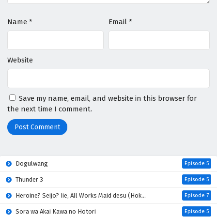
Name
*
Email
*
Website
Save my name, email, and website in this browser for
the next time I comment.
Dogulwang
Episode 5
Thunder 3
Episode 5
Heroine? Seijo? Iie, All Works Maid desu (Hokori)!
Episode 7
Sora wa Akai Kawa no Hotori
Episode 5