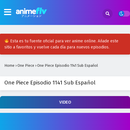
One Piece Episodio 1159 Sub Español
Eps 1159 - April 30, 2026
One Piece Episodio 1158 Sub Español
Eps 1158 - April 30, 2026
Esta es tu fuente oficial para ver anime online. Añade este
sitio a favoritos y vuelve cada día para nuevos episodios.
One Piece Episodio 1157 Sub Español
Eps 1157 - April 30, 2026
Home
›
One Piece
›
One Piece Episodio 1141 Sub Español
One Piece Episodio 1156 Sub Español
One Piece Episodio 1141 Sub Español
Eps 1156 - April 30, 2026
One Piece Episodio 1155 Sub Español
VIDEO
Eps 1155 - April 30, 2026
One Piece Episodio 1154 Sub Español
Eps 1154 - April 30, 2026