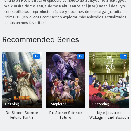
online en HD. Disfruta el episodio completo de
Saikyou no Shokugyou
Episodio 3 Sub Español
wa Yuusha demo Kenja demo Naku Kanteishi (Kari) Rashii desu yo?
Eps 3 - April 30, 2026
con subtítulos, reproductor rápido y opciones de descarga gratuita en
AnimeFLV. ¡No olvides compartir y explorar más episodios actualizados
Saikyou no Shokugyou wa Yuusha demo Kenja
de tus animes favoritos!
demo Naku Kanteishi (Kari) Rashii desu yo
Episodio 2 Sub Español
Eps 2 - April 30, 2026
Recommended Series
Saikyou no Shokugyou wa Yuusha demo Kenja
demo Naku Kanteishi (Kari) Rashii desu yo
TV
TV
TV
Episodio 1 Sub Español
Eps 1 - April 30, 2026
Ongoing
Completed
Upcoming
Dr. Stone: Science
Dr. Stone: Science
Nige Jouzu no
Future Part 3
Future
Wakagimi 2nd Season