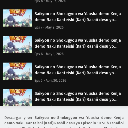
Eps 8 - May 16, 2026
Saikyou no Shokugyou wa Yuusha demo Kenja
demo Naku Kanteishi (Kari) Rashii desu yo
Episodio 7 Sub Español
Eps 7 - May 9, 2026
Saikyou no Shokugyou wa Yuusha demo Kenja
demo Naku Kanteishi (Kari) Rashii desu yo
Episodio 6 Sub Español
Eps 6 - May 1, 2026
Saikyou no Shokugyou wa Yuusha demo Kenja
demo Naku Kanteishi (Kari) Rashii desu yo
Episodio 5 Sub Español
Eps 5 - April 30, 2026
Saikyou no Shokugyou wa Yuusha demo Kenja
demo Naku Kanteishi (Kari) Rashii desu yo
Episodio 4 Sub Español
Eps 4 - April 30, 2026
Descargar y ver
Saikyou no Shokugyou wa Yuusha demo Kenja
Saikyou no Shokugyou wa Yuusha demo Kenja
demo Naku Kanteishi (Kari) Rashii desu yo Episodio 10 Sub Español
demo Naku Kanteishi (Kari) Rashii desu yo