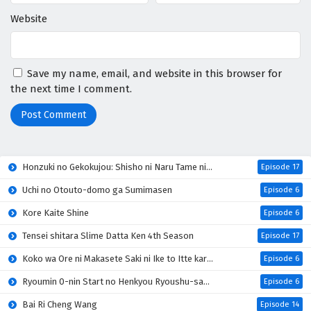
Website
Save my name, email, and website in this browser for
the next time I comment.
Honzuki no Gekokujou: Shisho ni Naru Tame ni wa Shudan wo Erandeiraremasen 4th Season
Episode 17
Uchi no Otouto-domo ga Sumimasen
Episode 6
Kore Kaite Shine
Episode 6
Tensei shitara Slime Datta Ken 4th Season
Episode 17
Koko wa Ore ni Makasete Saki ni Ike to Itte kara 10-nen ga Tattara Densetsu ni Natteita
Episode 6
Ryoumin 0-nin Start no Henkyou Ryoushu-sama
Episode 6
Bai Ri Cheng Wang
Episode 14