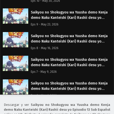
Eps 10 - May 30, 2026
Saikyou no Shokugyou wa Yuusha demo Kenja
demo Naku Kanteishi (Kari) Rashii desu yo
Episodio 9 Sub Español
Eps 9 - May 23, 2026
Saikyou no Shokugyou wa Yuusha demo Kenja
demo Naku Kanteishi (Kari) Rashii desu yo
Episodio 8 Sub Español
Eps 8 - May 16, 2026
Saikyou no Shokugyou wa Yuusha demo Kenja
demo Naku Kanteishi (Kari) Rashii desu yo
Episodio 7 Sub Español
Eps 7 - May 9, 2026
Saikyou no Shokugyou wa Yuusha demo Kenja
demo Naku Kanteishi (Kari) Rashii desu yo
Episodio 6 Sub Español
Eps 6 - May 1, 2026
Descargar y ver
Saikyou no Shokugyou wa Yuusha demo Kenja
Saikyou no Shokugyou wa Yuusha demo Kenja
demo Naku Kanteishi (Kari) Rashii desu yo Episodio 13 Sub Español
demo Naku Kanteishi (Kari) Rashii desu yo