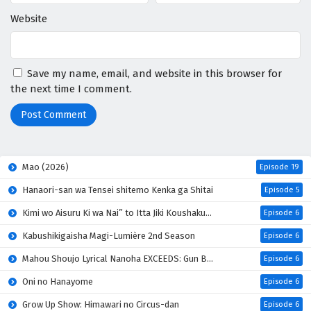
Website
Save my name, email, and website in this browser for
the next time I comment.
Mao (2026)
Episode 19
Hanaori-san wa Tensei shitemo Kenka ga Shitai
Episode 5
Kimi wo Aisuru Ki wa Nai” to Itta Jiki Koushaku-sama ga Nazeka Dekiai shitekimasu
Episode 6
Kabushikigaisha Magi-Lumière 2nd Season
Episode 6
Mahou Shoujo Lyrical Nanoha EXCEEDS: Gun Blaze Vengeance
Episode 6
Oni no Hanayome
Episode 6
Grow Up Show: Himawari no Circus-dan
Episode 6