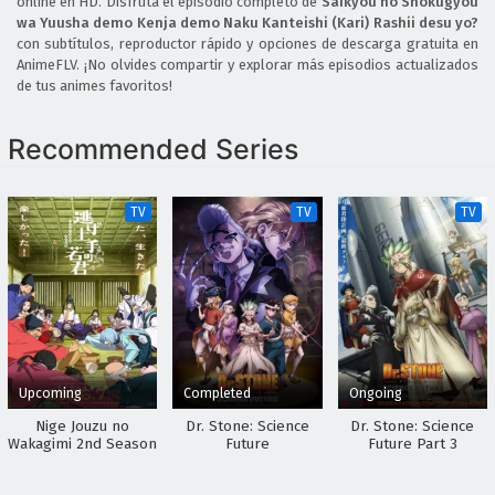
online en HD. Disfruta el episodio completo de
Saikyou no Shokugyou
Episodio 5 Sub Español
wa Yuusha demo Kenja demo Naku Kanteishi (Kari) Rashii desu yo?
Eps 5 - April 30, 2026
con subtítulos, reproductor rápido y opciones de descarga gratuita en
AnimeFLV. ¡No olvides compartir y explorar más episodios actualizados
Saikyou no Shokugyou wa Yuusha demo Kenja
de tus animes favoritos!
demo Naku Kanteishi (Kari) Rashii desu yo
Episodio 4 Sub Español
Eps 4 - April 30, 2026
Recommended Series
Saikyou no Shokugyou wa Yuusha demo Kenja
demo Naku Kanteishi (Kari) Rashii desu yo
TV
TV
TV
Episodio 3 Sub Español
Eps 3 - April 30, 2026
Saikyou no Shokugyou wa Yuusha demo Kenja
demo Naku Kanteishi (Kari) Rashii desu yo
Episodio 2 Sub Español
Eps 2 - April 30, 2026
Saikyou no Shokugyou wa Yuusha demo Kenja
Upcoming
Completed
Ongoing
demo Naku Kanteishi (Kari) Rashii desu yo
Episodio 1 Sub Español
Nige Jouzu no
Dr. Stone: Science
Dr. Stone: Science
Eps 1 - April 30, 2026
Wakagimi 2nd Season
Future
Future Part 3