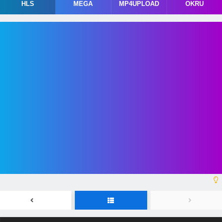
HLS
MEGA
MP4UPLOAD
OKRU