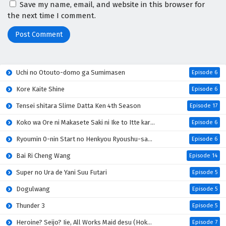
Save my name, email, and website in this browser for
the next time I comment.
Uchi no Otouto-domo ga Sumimasen
Episode 6
Kore Kaite Shine
Episode 6
Tensei shitara Slime Datta Ken 4th Season
Episode 17
Koko wa Ore ni Makasete Saki ni Ike to Itte kara 10-nen ga Tattara Densetsu ni Natteita
Episode 6
Ryoumin 0-nin Start no Henkyou Ryoushu-sama
Episode 6
Bai Ri Cheng Wang
Episode 14
Super no Ura de Yani Suu Futari
Episode 5
Dogulwang
Episode 5
Thunder 3
Episode 5
Heroine? Seijo? Iie, All Works Maid desu (Hokori)!
Episode 7