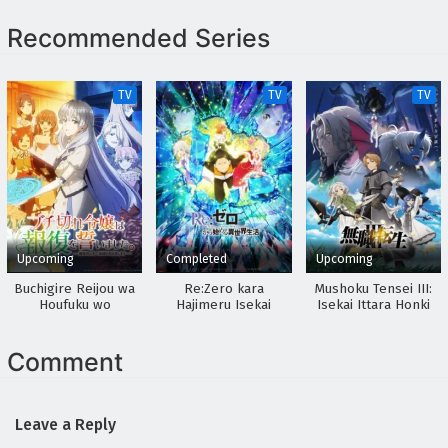
Episodio 2 Sub Español
Recommended Series
Eps 2 - April 30, 2026
Shunkashuutou Daikousha: Haru no Mai
TV
TV
TV
Episodio 1 Sub Español
Eps 1 - April 30, 2026
Upcoming
Completed
Upcoming
Buchigire Reijou wa
Re:Zero kara
Mushoku Tensei III:
Houfuku wo
Hajimeru Isekai
Isekai Ittara Honki
Chikaimashita.
Seikatsu 2nd Season
Dasu
Madousho no Chikara
Part 2
de Sokoku wo
Comment
Tatakitsubushimasu
Leave a Reply