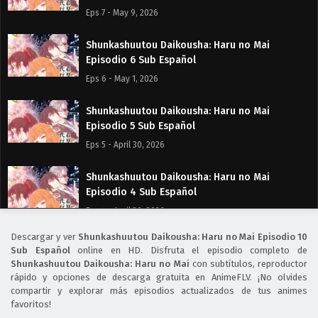
Eps 7 - May 9, 2026
Shunkashuutou Daikousha: Haru no Mai
Episodio 6 Sub Español
Eps 6 - May 1, 2026
Shunkashuutou Daikousha: Haru no Mai
Episodio 5 Sub Español
Eps 5 - April 30, 2026
Shunkashuutou Daikousha: Haru no Mai
Episodio 4 Sub Español
Eps 4 - April 30, 2026
Descargar y ver
Shunkashuutou Daikousha: Haru no Mai Episodio 10
Shunkashuutou Daikousha: Haru no Mai
Sub Español
online en HD. Disfruta el episodio completo de
Episodio 3 Sub Español
Shunkashuutou Daikousha: Haru no Mai
con subtítulos, reproductor
rápido y opciones de descarga gratuita en AnimeFLV. ¡No olvides
Eps 3 - April 30, 2026
compartir y explorar más episodios actualizados de tus animes
favoritos!
Shunkashuutou Daikousha: Haru no Mai