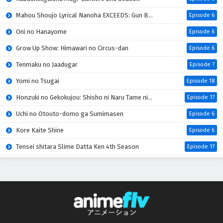
Mahou Shoujo Lyrical Nanoha EXCEEDS: Gun Blaze Vengeance
Episode 6
Oni no Hanayome
Episode 6
Grow Up Show: Himawari no Circus-dan
Episode 6
Tenmaku no Jaadugar
Episode 7
Yomi no Tsugai
Episode 18
Honzuki no Gekokujou: Shisho ni Naru Tame ni wa Shudan wo Erandeiraremasen 4th Season
Episode 17
Uchi no Otouto-domo ga Sumimasen
Episode 6
Kore Kaite Shine
Episode 6
Tensei shitara Slime Datta Ken 4th Season
Episode 17
Koko wa Ore ni Makasete Saki ni Ike to Itte kara 10-nen ga Tattara Densetsu ni Natteita
Episode 6
Ryoumin 0-nin Start no Henkyou Ryoushu-sama
Episode 6
Bai Ri Cheng Wang
Episode 14
Super no Ura de Yani Suu Futari
Episode 5