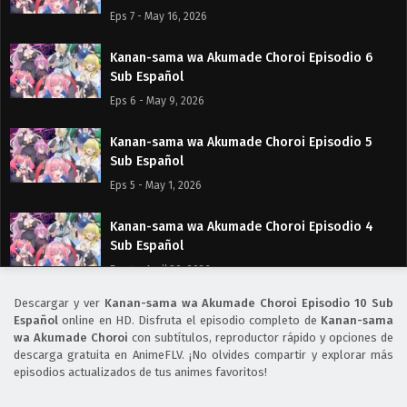
Eps 7 - May 16, 2026
Kanan-sama wa Akumade Choroi Episodio 6
Sub Español
Eps 6 - May 9, 2026
Kanan-sama wa Akumade Choroi Episodio 5
Sub Español
Eps 5 - May 1, 2026
Kanan-sama wa Akumade Choroi Episodio 4
Sub Español
Eps 4 - April 30, 2026
Descargar y ver
Kanan-sama wa Akumade Choroi Episodio 10 Sub
Kanan-sama wa Akumade Choroi Episodio 3
Español
online en HD. Disfruta el episodio completo de
Kanan-sama
Sub Español
wa Akumade Choroi
con subtítulos, reproductor rápido y opciones de
descarga gratuita en AnimeFLV. ¡No olvides compartir y explorar más
Eps 3 - April 30, 2026
episodios actualizados de tus animes favoritos!
Kanan-sama wa Akumade Choroi Episodio 2