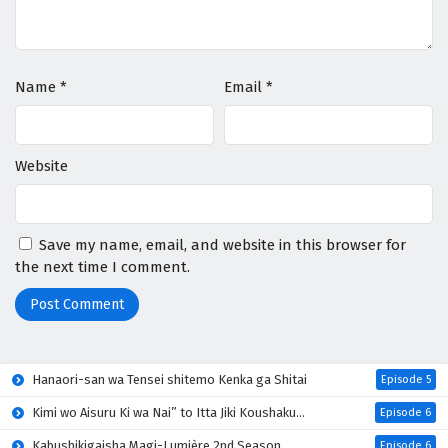
Name
*
Email
*
Website
Save my name, email, and website in this browser for
the next time I comment.
Hanaori-san wa Tensei shitemo Kenka ga Shitai
Episode 5
Kimi wo Aisuru Ki wa Nai” to Itta Jiki Koushaku-sama ga Nazeka Dekiai shitekimasu
Episode 6
Kabushikigaisha Magi-Lumière 2nd Season
Episode 6