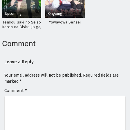
Upcoming
Ongoing
Tenkou-saki no Seiso
Yowayowa Sensei
Karen na Bishoujo ga,
Mukashi Danshi to
Omotte Issho ni
Asonda Osananajimi
Comment
Datta Ken
Leave a Reply
Your email address will not be published.
Required fields are
marked
*
Comment
*