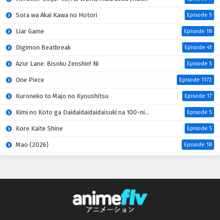
Sora wa Akai Kawa no Hotori
Episode 5
Liar Game
Episode 18
Digimon Beatbreak
Episode 41
Azur Lane: Bisoku Zenshin! Ni
Episode 5
One Piece
Episode 1172
Kuroneko to Majo no Kyoushitsu
Episode 17
Kimi no Koto ga Daidaidaidaidaisuki na 100-nin no Kanojo 3rd Season
Episode 5
Kore Kaite Shine
Episode 5
Mao (2026)
Episode 18
Hanaori-san wa Tensei shitemo Kenka ga Shitai
Episode 4
Kabushikigaisha Magi-Lumière 2nd Season
Episode 5
Mahou Shoujo Lyrical Nanoha EXCEEDS: Gun Blaze Vengeance
Episode 5
Kimi wo Aisuru Ki wa Nai” to Itta Jiki Koushaku-sama ga Nazeka Dekiai shitekimasu
Episode 5