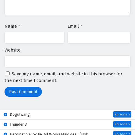
Name
*
Email
*
Website
Save my name, email, and website in this browser for
the next time I comment.
Dogulwang
Episode 5
Thunder 3
Episode 5
Heroine? Seijo? Iie, All Works Maid desu (Hokori)!
Episode 7