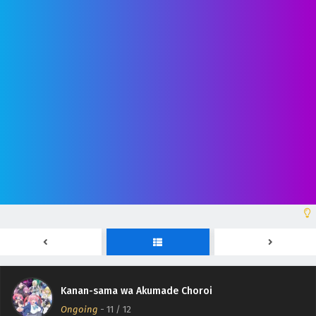
Kanan-sama wa Akumade Choroi
Ongoing
-
11
/ 12