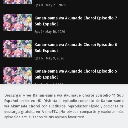
Eps 8 - May 23, 2026
Kanan-sama wa Akumade Choroi Episodio 7
Sub Español
Eps 7 - May 16, 2026
Kanan-sama wa Akumade Choroi Episodio 6
Sub Español
Eps 6 - May 9, 2026
Kanan-sama wa Akumade Choroi Episodio 5
Sub Español
Eps 5 - May 1, 2026
Descargar y ver
Kanan-sama wa Akumade Choroi Episodio 11 Sub
Kanan-sama wa Akumade Choroi Episodio 4
Español
online en HD. Disfruta el episodio completo de
Kanan-sama
Sub Español
wa Akumade Choroi
con subtítulos, reproductor rápido y opciones de
descarga gratuita en AnimeFLV. ¡No olvides compartir y explorar más
Eps 4 - April 30, 2026
episodios actualizados de tus animes favoritos!
Kanan-sama wa Akumade Choroi Episodio 3