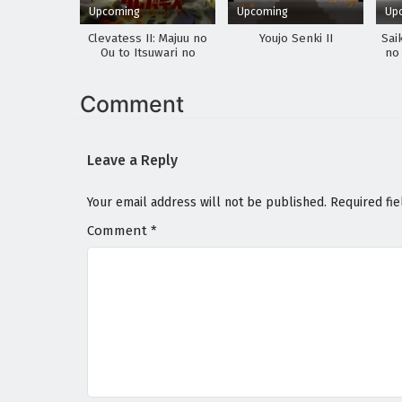
Upcoming
Upcoming
Up
Clevatess II: Majuu no
Youjo Senki II
Sai
Ou to Itsuwari no
no
Yuusha Denshou
Comment
Leave a Reply
Your email address will not be published.
Required fi
Comment
*