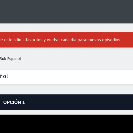
e este sitio a favoritos y vuelve cada día para nuevos episodios.
 Sub Español
ñol
OPCIÓN 1