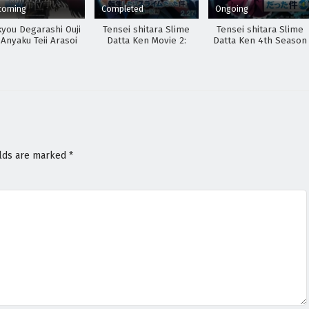
coming
Completed
Ongoing
kyou Degarashi Ouji
Tensei shitara Slime
Tensei shitara Slime
 Anyaku Teii Arasoi
Datta Ken Movie 2:
Datta Ken 4th Season
Soukai no Namida-hen
elds are marked
*