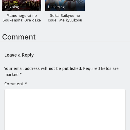
Ongoing
Upcoming
Digimon Beatbreak Episodio 1 Sub Español
Mamonogurai no
Sekai Saikyou no
Eps 1 - April 30, 2026
Boukensha: Ore dake
Kouei: Meikyuukoku
Mamono wo Kuratte
no Shinjin
Tsuyoku Naru
Tansakusha
Comment
Leave a Reply
Your email address will not be published.
Required fields are
marked
*
Comment
*