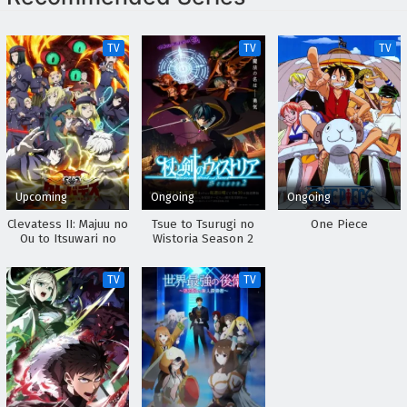
Digimon Beatbreak Episodio 7 Sub Español
Eps 7 - April 30, 2026
TV
TV
TV
Digimon Beatbreak Episodio 6 Sub Español
Eps 6 - April 30, 2026
Digimon Beatbreak Episodio 5 Sub Español
Eps 5 - April 30, 2026
Upcoming
Ongoing
Ongoing
Digimon Beatbreak Episodio 4 Sub Español
Clevatess II: Majuu no
Tsue to Tsurugi no
One Piece
Ou to Itsuwari no
Wistoria Season 2
Eps 4 - April 30, 2026
Yuusha Denshou
TV
TV
Digimon Beatbreak Episodio 3 Sub Español
Eps 3 - April 30, 2026
Digimon Beatbreak Episodio 2 Sub Español
Eps 2 - April 30, 2026