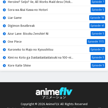
Heroine? Seijo? Iie, All Works Maid desu (Hokori)!
Episode 7
Sora wa Akai Kawa no Hotori
Episode 5
Liar Game
Episode 18
Digimon Beatbreak
Episode 41
Azur Lane: Bisoku Zenshin! Ni
Episode 5
One Piece
Episode 1172
Kuroneko to Majo no Kyoushitsu
Episode 17
Kimi no Koto ga Daidaidaidaidaisuki na 100-nin no Kanojo 3rd Season
Episode 5
Kore Kaite Shine
Episode 5
Mao (2026)
Episode 18
Hanaori-san wa Tensei shitemo Kenka ga Shitai
Episode 4
Kabushikigaisha Magi-Lumière 2nd Season
Episode 5
Mahou Shoujo Lyrical Nanoha EXCEEDS: Gun Blaze Vengeance
Episode 5
Copyright © 2026 AnimeFLV. All Rights Reserved
Kimi wo Aisuru Ki wa Nai” to Itta Jiki Koushaku-sama ga Nazeka Dekiai shitekimasu
Episode 5