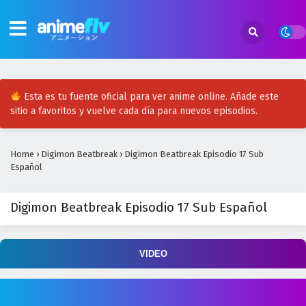
Digimon Beatbreak Episodio 29 Sub Español
Eps 29 - May 3, 2026
Digimon Beatbreak Episodio 28 Sub Español
Esta es tu fuente oficial para ver anime online. Añade este
Eps 28 - April 30, 2026
sitio a favoritos y vuelve cada día para nuevos episodios.
Digimon Beatbreak Episodio 27 Sub Español
Home
›
Digimon Beatbreak
›
Digimon Beatbreak Episodio 17 Sub
Eps 27 - April 30, 2026
Español
Digimon Beatbreak Episodio 26 Sub Español
Digimon Beatbreak Episodio 17 Sub Español
Eps 26 - April 30, 2026
Digimon Beatbreak Episodio 25 Sub Español
VIDEO
Eps 25 - April 30, 2026
Digimon Beatbreak Episodio 24 Sub Español