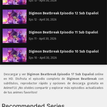
Eps 13 - April 30, 2026
Digimon Beatbreak Episodio 12 Sub Español
Eps 12 - April 30, 2026
Digimon Beatbreak Episodio 11 Sub Español
Eps 11 - April 30, 2026
Digimon Beatbreak Episodio 10 Sub Español
Eps 10 - April 30, 2026
Digimon Beatbreak Episodio 9 Sub Español
Descargar y ver
Digimon Beatbreak Episodio 17 Sub Español
online
Eps 9 - April 30, 2026
en HD. Disfruta el episodio completo de
Digimon Beatbreak
con
subtítulos, reproductor rápido y opciones de descarga gratuita en
AnimeFLV. ¡No olvides compartir y explorar más episodios actualizados
Digimon Beatbreak Episodio 8 Sub Español
de tus animes favoritos!
Eps 8 - April 30, 2026
Recommended Series