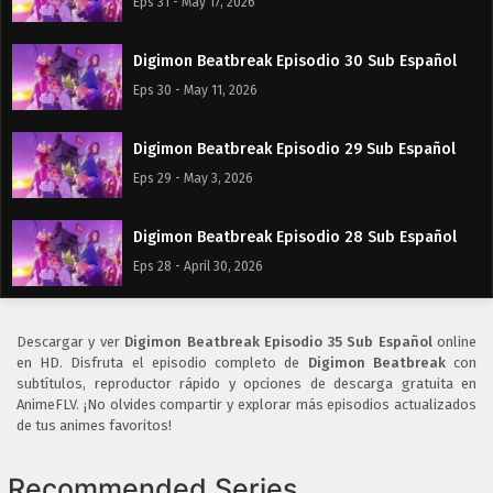
Eps 31 - May 17, 2026
Digimon Beatbreak Episodio 30 Sub Español
Eps 30 - May 11, 2026
Digimon Beatbreak Episodio 29 Sub Español
Eps 29 - May 3, 2026
Digimon Beatbreak Episodio 28 Sub Español
Eps 28 - April 30, 2026
Digimon Beatbreak Episodio 27 Sub Español
Descargar y ver
Digimon Beatbreak Episodio 35 Sub Español
online
Eps 27 - April 30, 2026
en HD. Disfruta el episodio completo de
Digimon Beatbreak
con
subtítulos, reproductor rápido y opciones de descarga gratuita en
AnimeFLV. ¡No olvides compartir y explorar más episodios actualizados
Digimon Beatbreak Episodio 26 Sub Español
de tus animes favoritos!
Eps 26 - April 30, 2026
Recommended Series