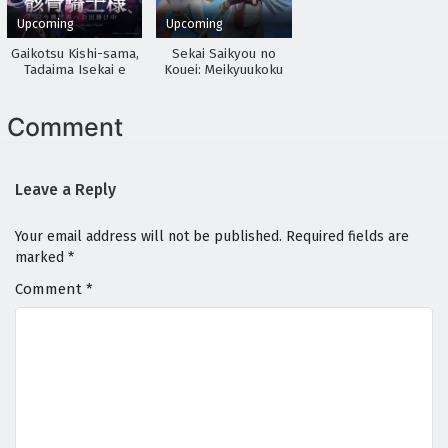
Upcoming
Upcoming
Digimon Beatbreak Episodio 19 Sub Español
Gaikotsu Kishi-sama,
Sekai Saikyou no
Eps 19 - April 30, 2026
Tadaima Isekai e
Kouei: Meikyuukoku
Odekakechuu II
no Shinjin
Tansakusha
Digimon Beatbreak Episodio 18 Sub Español
Comment
Eps 18 - April 30, 2026
Leave a Reply
Digimon Beatbreak Episodio 17 Sub Español
Eps 17 - April 30, 2026
Your email address will not be published.
Required fields are
marked
*
Digimon Beatbreak Episodio 16 Sub Español
Comment
*
Eps 16 - April 30, 2026
Digimon Beatbreak Episodio 15 Sub Español
Eps 15 - April 30, 2026
Digimon Beatbreak Episodio 14 Sub Español