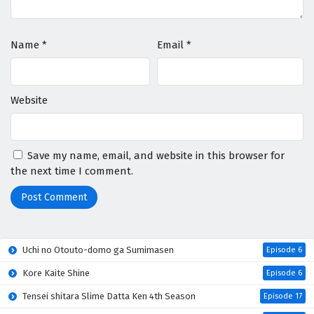
Eps 14 - April 30, 2026
Name
*
Email
*
Digimon Beatbreak Episodio 13 Sub Español
Eps 13 - April 30, 2026
Website
Digimon Beatbreak Episodio 12 Sub Español
Eps 12 - April 30, 2026
Save my name, email, and website in this browser for
Digimon Beatbreak Episodio 11 Sub Español
the next time I comment.
Eps 11 - April 30, 2026
Digimon Beatbreak Episodio 10 Sub Español
Eps 10 - April 30, 2026
Uchi no Otouto-domo ga Sumimasen
Episode 6
Kore Kaite Shine
Digimon Beatbreak Episodio 9 Sub Español
Episode 6
Eps 9 - April 30, 2026
Tensei shitara Slime Datta Ken 4th Season
Episode 17