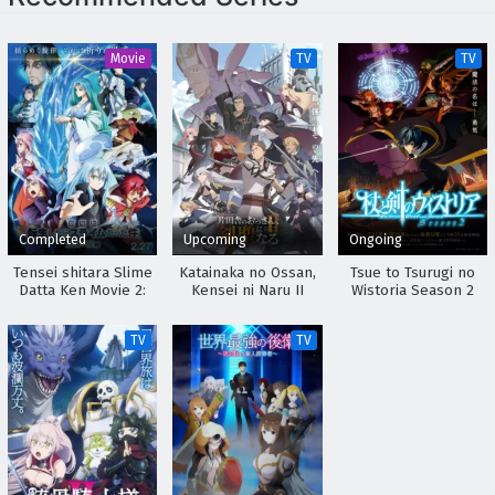
Digimon Beatbreak Episodio 25 Sub Español
Eps 25 - April 30, 2026
Movie
TV
TV
Digimon Beatbreak Episodio 24 Sub Español
Eps 24 - April 30, 2026
Digimon Beatbreak Episodio 23 Sub Español
Eps 23 - April 30, 2026
Completed
Upcoming
Ongoing
Digimon Beatbreak Episodio 22 Sub Español
Tensei shitara Slime
Katainaka no Ossan,
Tsue to Tsurugi no
Datta Ken Movie 2:
Kensei ni Naru II
Wistoria Season 2
Eps 22 - April 30, 2026
Soukai no Namida-
hen
TV
TV
Digimon Beatbreak Episodio 21 Sub Español
Eps 21 - April 30, 2026
Digimon Beatbreak Episodio 20 Sub Español
Eps 20 - April 30, 2026