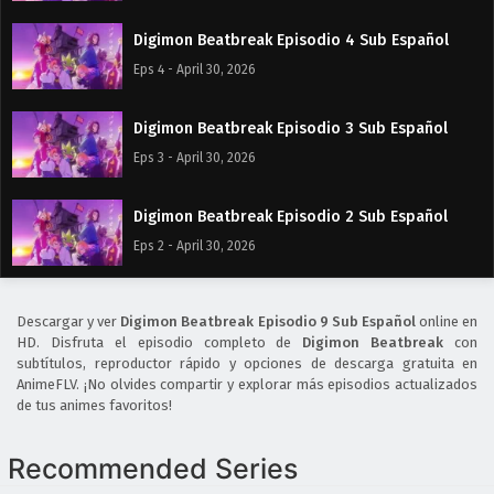
Digimon Beatbreak Episodio 4 Sub Español
Eps 4 - April 30, 2026
Digimon Beatbreak Episodio 3 Sub Español
Eps 3 - April 30, 2026
Digimon Beatbreak Episodio 2 Sub Español
Eps 2 - April 30, 2026
Digimon Beatbreak Episodio 1 Sub Español
Descargar y ver
Digimon Beatbreak Episodio 9 Sub Español
online en
Eps 1 - April 30, 2026
HD. Disfruta el episodio completo de
Digimon Beatbreak
con
subtítulos, reproductor rápido y opciones de descarga gratuita en
AnimeFLV. ¡No olvides compartir y explorar más episodios actualizados
de tus animes favoritos!
Recommended Series