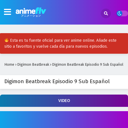
Digimon Beatbreak Episodio 21 Sub Español
Eps 21 - April 30, 2026
Digimon Beatbreak Episodio 20 Sub Español
Eps 20 - April 30, 2026
Esta es tu fuente oficial para ver anime online. Añade este
sitio a favoritos y vuelve cada día para nuevos episodios.
Digimon Beatbreak Episodio 19 Sub Español
Eps 19 - April 30, 2026
Home
›
Digimon Beatbreak
›
Digimon Beatbreak Episodio 9 Sub Español
Digimon Beatbreak Episodio 18 Sub Español
Digimon Beatbreak Episodio 9 Sub Español
Eps 18 - April 30, 2026
Digimon Beatbreak Episodio 17 Sub Español
VIDEO
Eps 17 - April 30, 2026
Digimon Beatbreak Episodio 16 Sub Español
Eps 16 - April 30, 2026