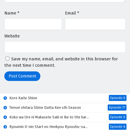
Name
*
Email
*
Website
Save my name, email, and website in this browser for
the next time I comment.
Kore Kaite Shine
Episode 6
Tensei shitara Slime Datta Ken 4th Season
Episode 17
Koko wa Ore ni Makasete Saki ni Ike to Itte kara 10-nen ga Tattara Densetsu ni Natteita
Episode 6
Ryoumin 0-nin Start no Henkyou Ryoushu-sama
Episode 6