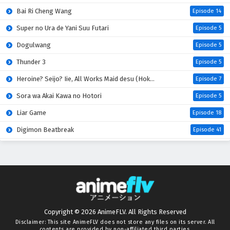
Bai Ri Cheng Wang
Episode 14
Super no Ura de Yani Suu Futari
Episode 5
Dogulwang
Episode 5
Thunder 3
Episode 5
Heroine? Seijo? Iie, All Works Maid desu (Hokori)!
Episode 7
Sora wa Akai Kawa no Hotori
Episode 5
Liar Game
Episode 18
Digimon Beatbreak
Episode 41
Azur Lane: Bisoku Zenshin! Ni
Episode 5
One Piece
Episode 1172
Kuroneko to Majo no Kyoushitsu
Episode 17
Kimi no Koto ga Daidaidaidaidaisuki na 100-nin no Kanojo 3rd Season
Episode 5
Copyright © 2026 AnimeFLV. All Rights Reserved
Mao (2026)
Episode 18
Disclaimer: This site
AnimeFLV
does not store any files on its server. All
contents are provided by non-affiliated third parties.