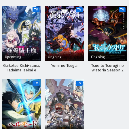
TV
TV
TV
Upcoming
Ongoing
Ongoing
Gaikotsu Kishi-sama,
Yomi no Tsugai
Tsue to Tsurugi no
Tadaima Isekai e
Wistoria Season 2
Odekakechuu II
TV
TV