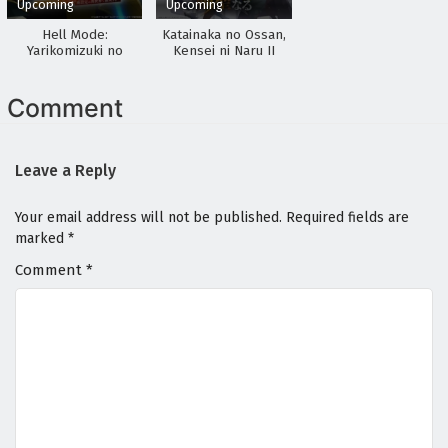
Upcoming
Upcoming
Hell Mode:
Katainaka no Ossan,
Yarikomizuki no
Kensei ni Naru II
Gamer wa Hai Settei
no Isekai de Musou
suru 2nd Season
Comment
Leave a Reply
Your email address will not be published.
Required fields are
marked
*
Comment
*