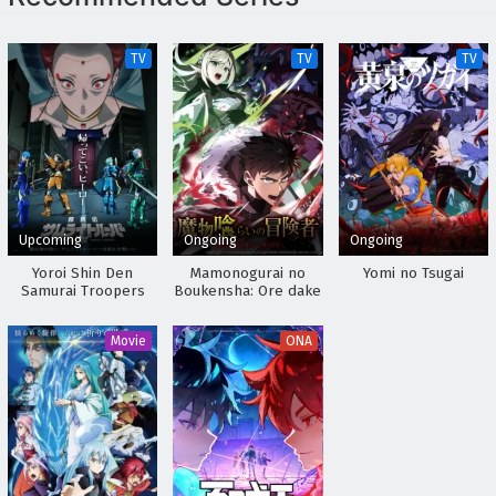
Digimon Beatbreak Episodio 26 Sub Español
Eps 26 - April 30, 2026
TV
TV
TV
Digimon Beatbreak Episodio 25 Sub Español
Eps 25 - April 30, 2026
Digimon Beatbreak Episodio 24 Sub Español
Eps 24 - April 30, 2026
Upcoming
Ongoing
Ongoing
Digimon Beatbreak Episodio 23 Sub Español
Yoroi Shin Den
Mamonogurai no
Yomi no Tsugai
Samurai Troopers
Boukensha: Ore dake
Eps 23 - April 30, 2026
Part 2
Mamono wo Kuratte
Tsuyoku Naru
Movie
ONA
Digimon Beatbreak Episodio 22 Sub Español
Eps 22 - April 30, 2026
Digimon Beatbreak Episodio 21 Sub Español
Eps 21 - April 30, 2026