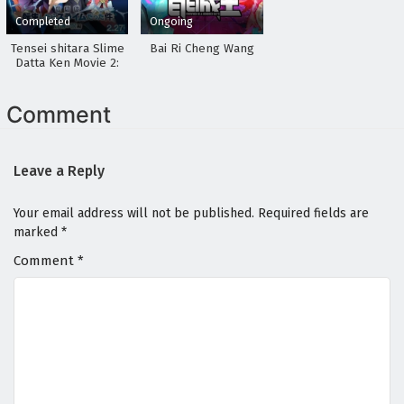
Completed
Ongoing
Digimon Beatbreak Episodio 20 Sub Español
Tensei shitara Slime
Bai Ri Cheng Wang
Eps 20 - April 30, 2026
Datta Ken Movie 2:
Soukai no Namida-
hen
Digimon Beatbreak Episodio 19 Sub Español
Comment
Eps 19 - April 30, 2026
Leave a Reply
Digimon Beatbreak Episodio 18 Sub Español
Eps 18 - April 30, 2026
Your email address will not be published.
Required fields are
marked
*
Digimon Beatbreak Episodio 17 Sub Español
Comment
*
Eps 17 - April 30, 2026
Digimon Beatbreak Episodio 16 Sub Español
Eps 16 - April 30, 2026
Digimon Beatbreak Episodio 15 Sub Español