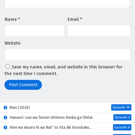
Eps 15 - April 30, 2026
Name
*
Email
*
Digimon Beatbreak Episodio 14 Sub Español
Eps 14 - April 30, 2026
Website
Digimon Beatbreak Episodio 13 Sub Español
Eps 13 - April 30, 2026
Save my name, email, and website in this browser for
Digimon Beatbreak Episodio 12 Sub Español
the next time I comment.
Eps 12 - April 30, 2026
Digimon Beatbreak Episodio 11 Sub Español
Eps 11 - April 30, 2026
Mao (2026)
Episode 19
Hanaori-san wa Tensei shitemo Kenka ga Shitai
Digimon Beatbreak Episodio 10 Sub Español
Episode 5
Eps 10 - April 30, 2026
Kimi wo Aisuru Ki wa Nai” to Itta Jiki Koushaku-sama ga Nazeka Dekiai shitekimasu
Episode 6