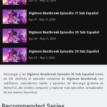
Eps 32 - May 25, 2026
Digimon Beatbreak Episodio 31 Sub Español
Eps 31 - May 17, 2026
Digimon Beatbreak Episodio 30 Sub Español
Eps 30 - May 11, 2026
Digimon Beatbreak Episodio 29 Sub Español
Eps 29 - May 3, 2026
Digimon Beatbreak Episodio 28 Sub Español
Descargar y ver
Digimon Beatbreak Episodio 36 Sub Español
online
Eps 28 - April 30, 2026
en HD. Disfruta el episodio completo de
Digimon Beatbreak
con
subtítulos, reproductor rápido y opciones de descarga gratuita en
AnimeFLV. ¡No olvides compartir y explorar más episodios actualizados
Digimon Beatbreak Episodio 27 Sub Español
de tus animes favoritos!
Eps 27 - April 30, 2026
Recommended Series